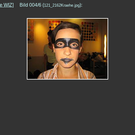
e WIZ]
Bild 004/6 (
):
121_2162Kraehe.jpg