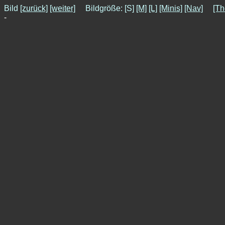
Bild
[zurück]
[weiter]
Bildgröße: [S]
[M]
[L]
[Minis]
[Nav]
[Th
-